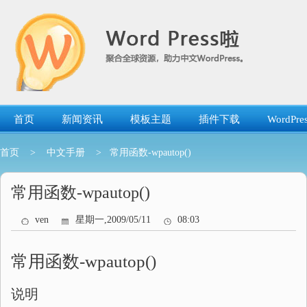
跳
转
到
内
容
首页
新闻资讯
模板主题
插件下载
WordP
首页
>
中文手册
> 常用函数-wpautop()
常用函数-wpautop()
ven
星期一,2009/05/11
08:03
常用函数-wpautop()
说明