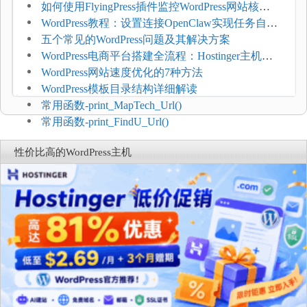
如何使用FlyingPress插件监控WordPress网站核心
网页指标（CWV）
WordPress教程：设置连接OpenClaw实现任务自动
化
五个常见的WordPress问题及其解决方案
WordPress电商平台搭建全流程：Hostinger主机一
键部署
WordPress网站速度优化的7种方法
WordPress模板目录结构详细解读
常用函数-print_MapTech_Url()
常用函数-print_FindU_Url()
性价比高的WordPress主机