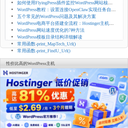
如何使用FlyingPress插件监控WordPress网站核心
网页指标（CWV）
WordPress教程：设置连接OpenClaw实现任务自动
化
五个常见的WordPress问题及其解决方案
WordPress电商平台搭建全流程：Hostinger主机一
键部署
WordPress网站速度优化的7种方法
WordPress模板目录结构详细解读
常用函数-print_MapTech_Url()
常用函数-print_FindU_Url()
性价比高的WordPress主机