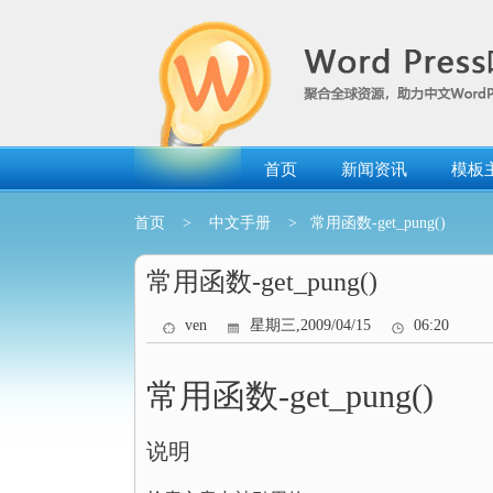
跳
转
到
内
容
首页
新闻资讯
模板
首页
>
中文手册
> 常用函数-get_pung()
常用函数-get_pung()
ven
星期三,2009/04/15
06:20
常用函数-get_pung()
说明