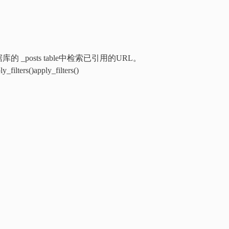
 _posts table中检索已引用的URL。
rs()apply_filters()