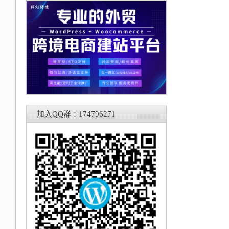
加入QQ群：174796271