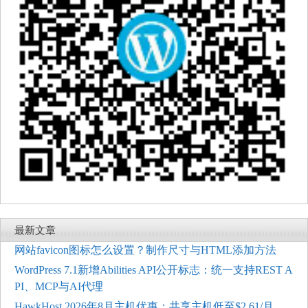
最新文章
网站favicon图标怎么设置？制作尺寸与HTML添加方法
WordPress 7.1新增Abilities API公开标志：统一支持REST A
PI、MCP与AI代理
HawkHost 2026年8月主机优惠：共享主机低至$2.61/月，