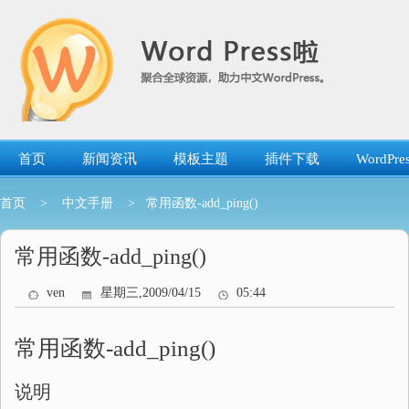
跳
转
到
内
容
首页
新闻资讯
模板主题
插件下载
WordP
首页
>
中文手册
> 常用函数-add_ping()
常用函数-add_ping()
ven
星期三,2009/04/15
05:44
常用函数-add_ping()
说明