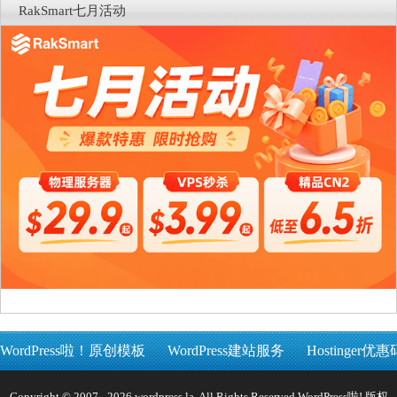
RakSmart七月活动
WordPress啦！原创模板
WordPress建站服务
Hostinger优惠
Copyright © 2007 - 2026 wordpress.la, All Rights Reserved WordPress啦! 版权