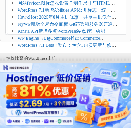
压和订单延迟
网站favicon图标怎么设置？制作尺寸与HTML添
加方法
WordPress 7.1新增Abilities API公开标志：统一支
持REST API、MCP与AI代理
HawkHost 2026年8月主机优惠：共享主机低至
$2.61/月，高性能主机同步折扣
FlyWP新增全局命令面板 Git部署和服务器开通更
方便
Kinsta API新增多项WordPress站点管理功能
WP Engine与BigCommerce推出Commerce
Connect：WordPress商店可保留前台体验并扩展电
WordPress 7.1 Beta 4发布：包含114项更新与修
商能力
复，仅建议在测试环境体验
性价比高的WordPress主机