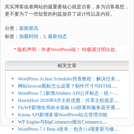
其实博客或者网站的最重要核心就是访客，多为访客着想，
更不要为了一些短暂的利益放弃了设计性以及内容。
分类：
新闻资讯
标签：
加载时间，5
,
最新动态
* 版权声明：作者WordPress啦！ 转载请注明出处。
相关文章
WordPress Action Scheduler排查教程：解决任务积
压和订单延迟
网站favicon图标怎么设置？制作尺寸与HTML添
加方法
WordPress 7.1新增Abilities API公开标志：统一支
持REST API、MCP与AI代理
HawkHost 2026年8月主机优惠：共享主机低至
$2.61/月，高性能主机同步折扣
FlyWP新增全局命令面板 Git部署和服务器开通更
方便
Kinsta API新增多项WordPress站点管理功能
WP Engine与BigCommerce推出Commerce
Connect：WordPress商店可保留前台体验并扩展电
WordPress 7.1 Beta 4发布：包含114项更新与修