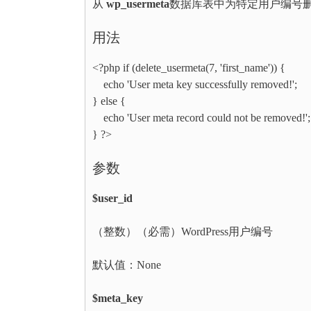
从
wp_usermeta
数据库表中为特定用户编号删
用法
<?php if (delete_usermeta(7, 'first_name')) {
echo 'User meta key successfully removed!';
} else {
echo 'User meta record could not be removed!';
} ?>
参数
$user_id
（整数）（必需）WordPress用户编号
默认值：None
$meta_key