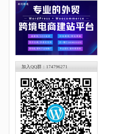
加入QQ群：174796271