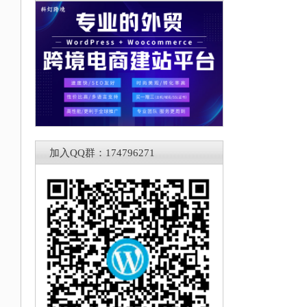
加入QQ群：174796271