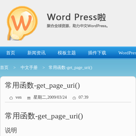
跳
转
到
内
容
首页
新闻资讯
模板主题
插件下载
WordP
首页
>
中文手册
> 常用函数-get_page_uri()
常用函数-get_page_uri()
ven
星期二,2009/03/24
07:39
常用函数-get_page_uri()
说明