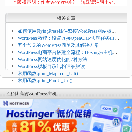
* 版权声明：作者WordPress啦！ 转载请注明出处。
相关文章
如何使用FlyingPress插件监控WordPress网站核心
网页指标（CWV）
WordPress教程：设置连接OpenClaw实现任务自动
化
五个常见的WordPress问题及其解决方案
WordPress电商平台搭建全流程：Hostinger主机一
键部署
WordPress网站速度优化的7种方法
WordPress模板目录结构详细解读
常用函数-print_MapTech_Url()
常用函数-print_FindU_Url()
性价比高的WordPress主机