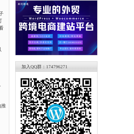
子
可
看
以
加入QQ群：174796271
、
地推