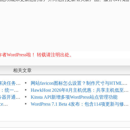
者WordPress啦！ 转载请注明出处。
相关文章
教程：解决任务积
网站favicon图标怎么设置？制作尺寸与HTML添
开标志：统一支
加方法
HawkHost 2026年8月主机优惠：共享主机低至
服务器开通更
$2.61/月，高性能主机同步折扣
Kinsta API新增多项WordPress站点管理功能
ce
WordPress 7.1 Beta 4发布：包含114项更新与修
台体验并扩展电
复，仅建议在测试环境体验