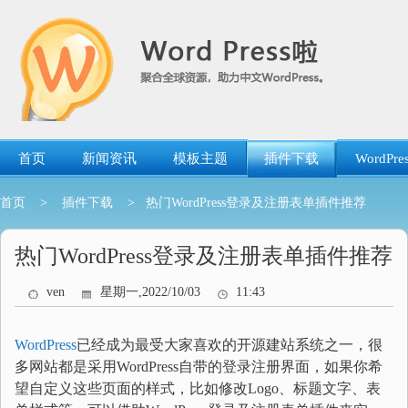
跳
转
到
内
容
首页
新闻资讯
模板主题
插件下载
WordP
首页
>
插件下载
> 热门WordPress登录及注册表单插件推荐
热门WordPress登录及注册表单插件推荐
ven
星期一,2022/10/03
11:43
WordPress
已经成为最受大家喜欢的开源建站系统之一，很
多网站都是采用WordPress自带的登录注册界面，如果你希
望自定义这些页面的样式，比如修改Logo、标题文字、表