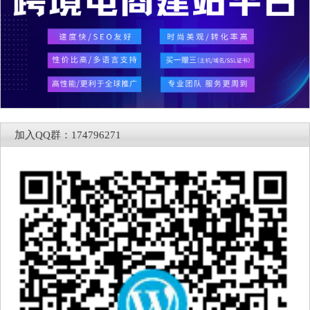
加入QQ群：174796271