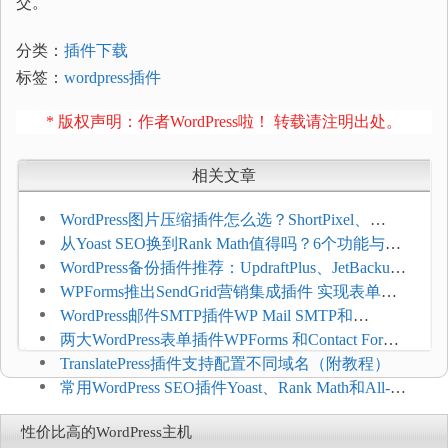
交。
分类：
插件下载
标签：
wordpress插件
* 版权声明：作者WordPress啦！ 转载请注明出处。
相关文章
WordPress图片压缩插件怎么选？ShortPixel、
Imagify、Smush和EWWW全面对比
从Yoast SEO换到Rank Math值得吗？6个功能与切
换前检查清单
WordPress备份插件推荐：UpdraftPlus、JetBackup
和主机自动备份等方案
WPForms推出SendGrid营销集成插件 实现表单联
系人自动同步
WordPress邮件SMTP插件WP Mail SMTP和
FluentSMT对比评测
两大WordPress表单插件WPForms 和Contact Form 7
哪个好
TranslatePress插件支持配置不同域名（附教程）
常用WordPress SEO插件Yoast、Rank Math和All-in-
One SEO对比分析
性价比高的WordPress主机