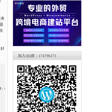
压
服务
题
全
良好
加入QQ群：174796271