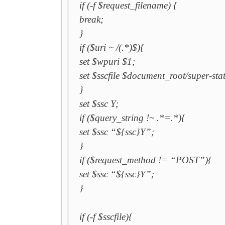
if (-f $request_filename) {
break;
}
if ($uri ~ /(.*)$){
set $wpuri $1;
set $sscfile $document_root/super-sta
}
set $ssc Y;
if ($query_string !~ .*=.*){
set $ssc “${ssc}Y”;
}
if ($request_method != “POST”){
set $ssc “${ssc}Y”;
}
if (-f $sscfile){