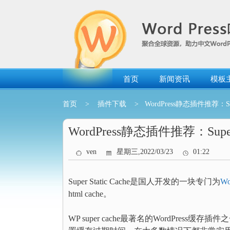
跳
转
到
内
容
首页
新闻资讯
模板
首页
>
插件下载
> WordPress静态插件推荐：Super
WordPress静态插件推荐：Super S
ven
星期三,2022/03/23
01:22
Super Static Cache是国人开发的一块专门为
Wo
html cache。
WP super cache最著名的WordPr