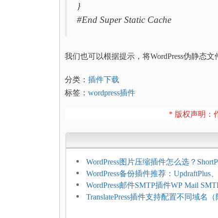
}
#End Super Static Cache
我们也可以根据提示，将WordPress伪静
分类：
插件下载
标签：
wordpress插件
* 版权声明：作
WordPress图片压缩插件怎么选？ShortPi
Imagify、Smush和EWWW全面对比
WordPress备份插件推荐：UpdraftPlus、J
和主机自动备份等方案
WordPress邮件SMTP插件WP Mail SM
FluentSMT对比评测
TranslatePress插件支持配置不同域