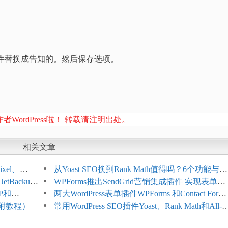
态文件替换成告知的。然后保存选项。
者WordPress啦！ 转载请注明出处。
相关文章
xel、
从Yoast SEO换到Rank Math值得吗？6个功能与切
etBackup
换前检查清单
WPForms推出SendGrid营销集成插件 实现表单联
TP和
系人自动同步
两大WordPress表单插件WPForms 和Contact Form 
名（附教程）
哪个好
常用WordPress SEO插件Yoast、Rank Math和All-in
One SEO对比分析