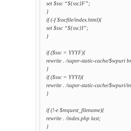
set $ssc “${ssc}F”;
}
if (-f $sscfile/index.html){
set $ssc “${ssc}I”;
}
if ($ssc = YYYF){
rewrite . /super-static-cache/$wpuri b
}
if ($ssc = YYYI){
rewrite . /super-static-cache/$wpuri/i
}
if (!-e $request_filename){
rewrite . /index.php last;
}