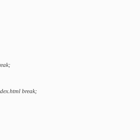
reak;
ndex.html break;