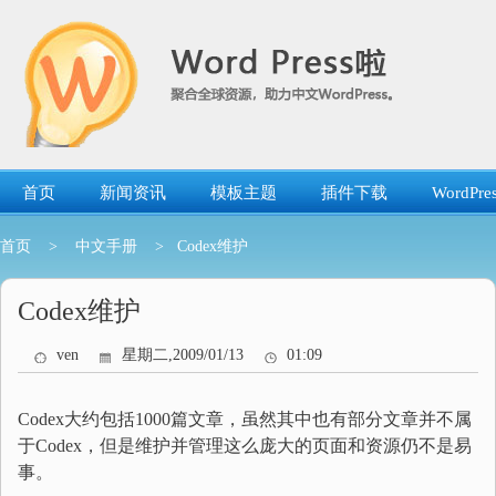
跳
转
到
内
容
首页
新闻资讯
模板主题
插件下载
WordP
首页
>
中文手册
> Codex维护
Codex维护
ven
星期二,2009/01/13
01:09
Codex大约包括1000篇文章，虽然其中也有部分文章并不属
于Codex，但是维护并管理这么庞大的页面和资源仍不是易
事。