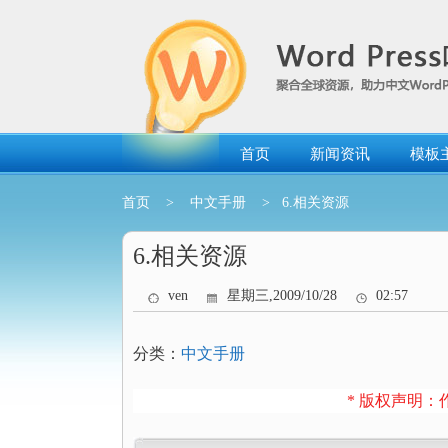
跳
转
到
内
容
首页
新闻资讯
模板
首页
>
中文手册
> 6.相关资源
6.相关资源
ven
星期三,2009/10/28
02:57
分类：
中文手册
* 版权声明：作