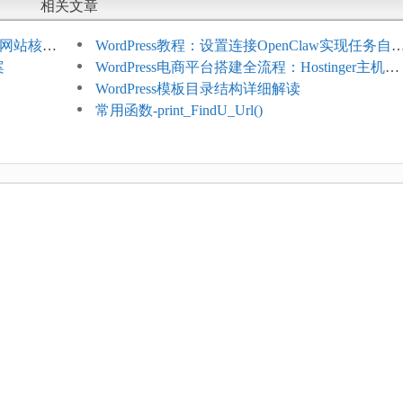
相关文章
ess网站核心
WordPress教程：设置连接OpenClaw实现任务自
案
化
WordPress电商平台搭建全流程：Hostinger主机一
键部署
WordPress模板目录结构详细解读
常用函数-print_FindU_Url()