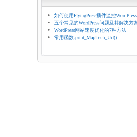
如何使用FlyingPress插件监控WordPr
网页指标（CWV）
五个常见的WordPress问题及其解决方
WordPress网站速度优化的7种方法
常用函数-print_MapTech_Url()