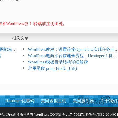
者WordPress啦！ 转载请注明出处。
相关文章
ess网站核心
WordPress教程：设置连接OpenClaw实现任务自
案
化
WordPress电商平台搭建全流程：Hostinger主机一
键部署
WordPress模板目录结构详细解读
常用函数-print_FindU_Url()
Hostinger优惠码
美国虚拟主机
美国服务器
关于我们
Reserved WordPress啦! 版权所有 WordPress QQ交流群：174796271 备案号:
皖B2-2014001