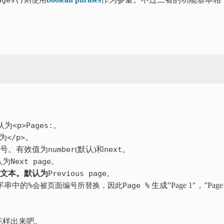
pages()则使用
认为
<p>Pages:。
为
</p>
。
号。有效值为
number
(默认)和
next
。
认为
Next page。
的文本。默认为
Previous page
。
字串中的
%会被页面编号所替换，因此
Page %
生成”Page 1″，”Page 
花样出来吧。