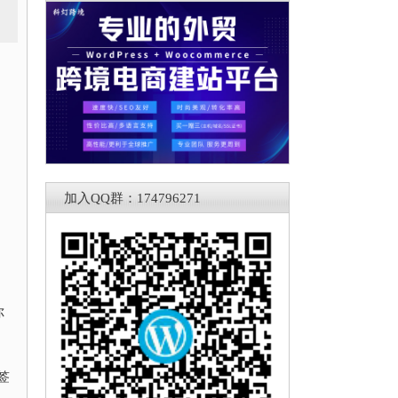
加入QQ群：174796271
你
标签