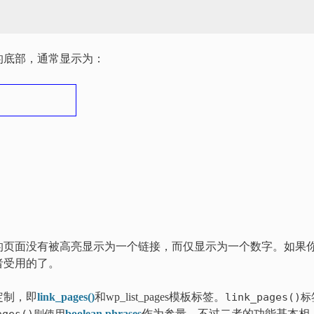
的底部，通常显示为：
的页面没有被高亮显示为一个链接，而仅显示为一个数字。如果
者受用的了。
定制，即
link_pages()
和wp_list_pages模板标签。
link_pages()
boolean phrases
作为参量。不过二者的功能基本相