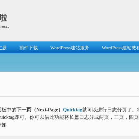
主题
插件下载
WordPress建站服务
WordPress建站教
面板中的
下一页（
Next-Page）
Quicktag
就可以进行日志分页了。
Quicktag即可。你可以借此功能将长篇日志分成两页，三页，四
来如：