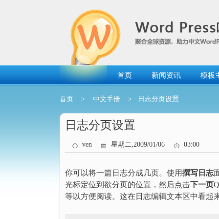
跳
转
到
内
容
首页
新闻资讯
模板
首页
>
中文手册
> 日志分页设置
日志分页设置
ven
星期二,2009/01/06
03:00
你可以将一篇日志分成几页。使用
撰写日志
光标定位到欲分页的位置，然后点击
下一页
等以方便阅读。这在日志编辑文本区中看起