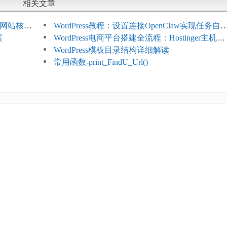
相关文章
ess网站核心
WordPress教程：设置连接OpenClaw实现任务自
案
化
WordPress电商平台搭建全流程：Hostinger主机一
键部署
WordPress模板目录结构详细解读
常用函数-print_FindU_Url()