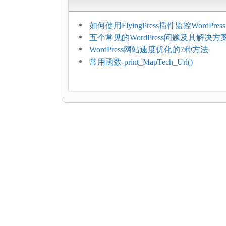
如何使用FlyingPress插件监控WordPr
网页指标（CWV）
五个常见的WordPress问题及其解决方
WordPress网站速度优化的7种方法
常用函数-print_MapTech_Url()