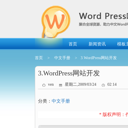
跳
转
到
内
容
首页
新闻资讯
模板
首页
>
中文手册
> 3.WordPress网站开发
3.WordPress网站开发
ven
星期二,2009/03/24
02:14
分类：
中文手册
* 版权声明：作