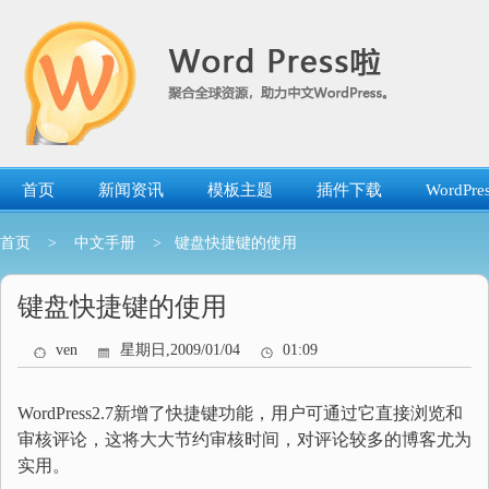
跳
转
到
内
容
首页
新闻资讯
模板主题
插件下载
WordP
首页
>
中文手册
> 键盘快捷键的使用
键盘快捷键的使用
ven
星期日,2009/01/04
01:09
WordPress2.7新增了快捷键功能，用户可通过它直接浏览和
审核评论，这将大大节约审核时间，对评论较多的博客尤为
实用。