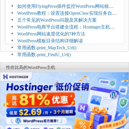
如何使用FlyingPress插件监控WordPress网站核心
网页指标（CWV）
WordPress教程：设置连接OpenClaw实现任务自动
化
五个常见的WordPress问题及其解决方案
WordPress电商平台搭建全流程：Hostinger主机一
键部署
WordPress网站速度优化的7种方法
WordPress模板目录结构详细解读
常用函数-print_MapTech_Url()
常用函数-print_FindU_Url()
性价比高的WordPress主机