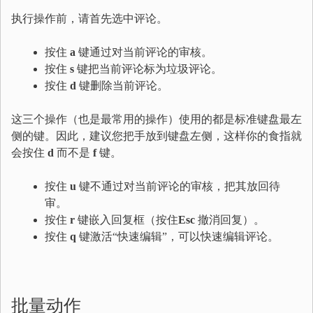
执行操作前，请首先选中评论。
按住
a
键通过对当前评论的审核。
按住
s
键把当前评论标为垃圾评论。
按住
d
键删除当前评论。
这三个操作（也是最常用的操作）使用的都是标准键盘最左
侧的键。因此，建议您把手放到键盘左侧，这样你的食指就
会按住
d
而不是
f
键。
按住
u
键不通过对当前评论的审核，把其放回待
审。
按住
r
键嵌入回复框（按住
Esc
撤消回复）。
按住
q
键激活“快速编辑”，可以快速编辑评论。
批量动作