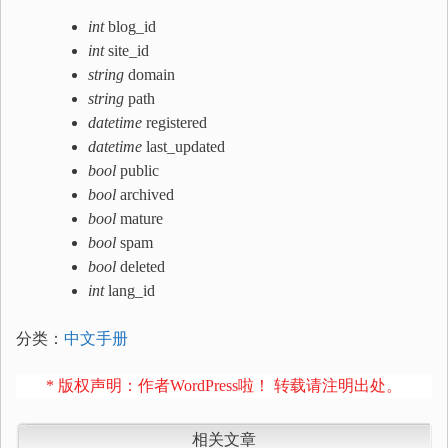
int
blog_id
int
site_id
string
domain
string
path
datetime
registered
datetime
last_updated
bool
public
bool
archived
bool
mature
bool
spam
bool
deleted
int
lang_id
分类：
中文手册
* 版权声明：作者WordPress啦！ 转载请注明出处。
相关文章