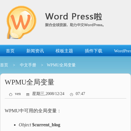
跳
转
到
内
容
首页
新闻资讯
模板主题
插件下载
WordP
首页
>
中文手册
> WPMU全局变量
WPMU全局变量
ven
星期三,2008/12/24
07:47
WPMU中可用的全局变量：
Object
$current_blog