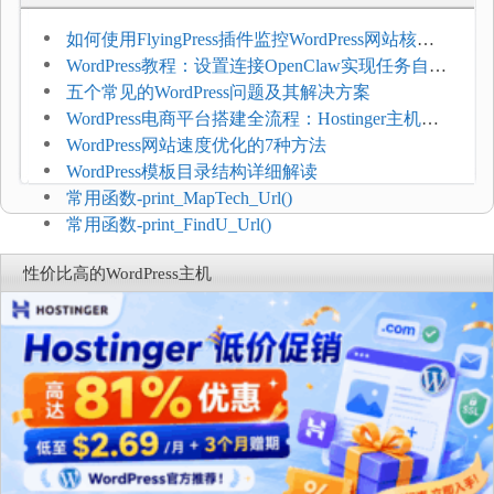
如何使用FlyingPress插件监控WordPress网站核心
网页指标（CWV）
WordPress教程：设置连接OpenClaw实现任务自动
化
五个常见的WordPress问题及其解决方案
WordPress电商平台搭建全流程：Hostinger主机一
键部署
WordPress网站速度优化的7种方法
WordPress模板目录结构详细解读
常用函数-print_MapTech_Url()
常用函数-print_FindU_Url()
性价比高的WordPress主机