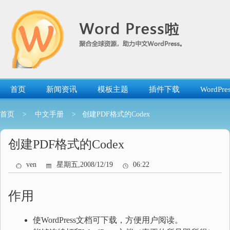
跳
转
到
内
容
首页
新闻资讯
模板主题
插件下载
WordP
首页
>
中文手册
> 创建PDF格式的Codex
创建PDF格式的Codex
ven
星期五,2008/12/19
06:22
作用
使WordPress文档可下载，方便用户阅读。