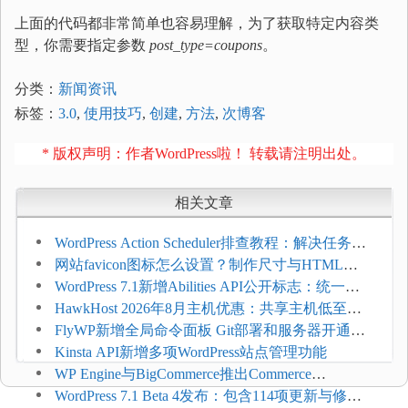
上面的代码都非常简单也容易理解，为了获取特定内容类
型，你需要指定参数
post_type=coupons
。
分类：
新闻资讯
标签：
3.0
,
使用技巧
,
创建
,
方法
,
次博客
* 版权声明：作者WordPress啦！ 转载请注明出处。
相关文章
WordPress Action Scheduler排查教程：解决任务积
压和订单延迟
网站favicon图标怎么设置？制作尺寸与HTML添
加方法
WordPress 7.1新增Abilities API公开标志：统一支
持REST API、MCP与AI代理
HawkHost 2026年8月主机优惠：共享主机低至
$2.61/月，高性能主机同步折扣
FlyWP新增全局命令面板 Git部署和服务器开通更
方便
Kinsta API新增多项WordPress站点管理功能
WP Engine与BigCommerce推出Commerce
Connect：WordPress商店可保留前台体验并扩展电
WordPress 7.1 Beta 4发布：包含114项更新与修