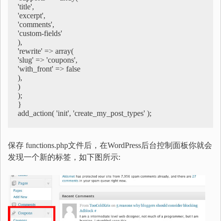
'title',

'excerpt',

'comments',

'custom-fields'

),

'rewrite' => array(

'slug' => 'coupons',

'with_front' => false

),

)

);

}

add_action( 'init', 'create_my_post_types' );
保存 functions.php文件后，在WordPress后台控制面板你就会
发现一个新的标签，如下图所示: