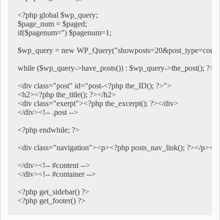
<?php global $wp_query;

$page_num = $paged;

if($pagenum='') $pagenum=1;

$wp_query = new WP_Query("showposts=20&post_type=coupon
while ($wp_query->have_posts()) : $wp_query->the_post(); ?>

<div class="post" id="post-<?php the_ID(); ?>">

<h2><?php the_title(); ?></h2>

<div class="exerpt"><?php the_excerpt(); ?></div>

</div><!-- .post -->

<?php endwhile; ?>

<div class="navigation"><p><?php posts_nav_link(); ?></p></di
</div><!-- #content -->

</div><!-- #container -->

<?php get_sidebar() ?>

<?php get_footer() ?>