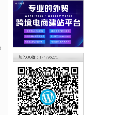
。
页
加入QQ群：174796271