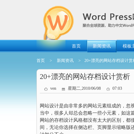
跳
转
到
内
容
首页
新闻资讯
模板
首页
>
新闻资讯
> 20+漂亮的网站存档设计赏
20+漂亮的网站存档设计赏析
ven
星期二,2010/06/08
07:03
网站设计是由非常多的网站元素组成的，忽
当中，很多人却总会忽略一些小元素，如这
网站的存档设计风格都没有太大的区别，都使
间，无论你选择在侧边栏、页脚显示缩略版