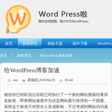
跳
转
到
内
容
首页
新闻资讯
模板主题
插件下载
WordP
首页
>
新闻资讯
> 给WordPress博客加速
给WordPress博客加速
ven
星期四,2010/04/29
05:44
相信你已经听说过谷歌已经执行了一个新的网站搜索结果排
名标准，即将网站速度作为决定网站索引排序的一个因素。
虽然这个标准只对部分人造成影响，不过考虑到网站访问速