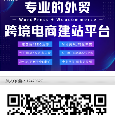
加入QQ群：174796271