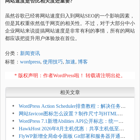
网站速度是否比相关度还重要
?
虽然谷歌已经将网站速度归入到网站SEO的一个影响因素，
但是其权重依然低于网页的相关性。不过，对于大部分中小
企业网站来说提搞网站速度是非常有利的事情，所有的网站
都应该把提升用户体验放在首位。
分类：
新闻资讯
标签：
wordpress
,
使用技巧
,
加速
,
博客
* 版权声明：作者WordPress啦！ 转载请注明出处。
相关文章
WordPress Action Scheduler排查教程：解决任务积
压和订单延迟
网站favicon图标怎么设置？制作尺寸与HTML添
加方法
WordPress 7.1新增Abilities API公开标志：统一支
持REST API、MCP与AI代理
HawkHost 2026年8月主机优惠：共享主机低至
$2.61/月，高性能主机同步折扣
FlyWP新增全局命令面板 Git部署和服务器开通更