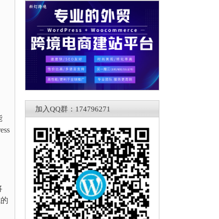
加入QQ群：174796271
能
ss
将
式的