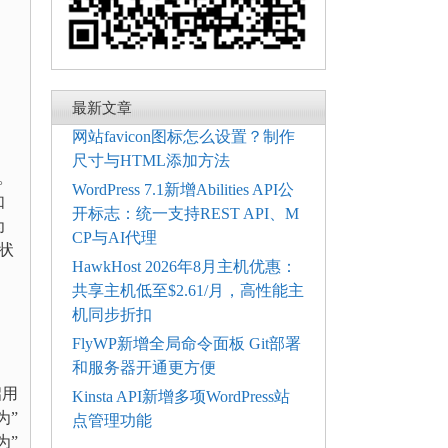
最新文章
网站favicon图标怎么设置？制作
尺寸与HTML添加方法
。
WordPress 7.1新增Abilities API公
如
开标志：统一支持REST API、M
为
CP与AI代理
状
HawkHost 2026年8月主机优惠：
共享主机低至$2.61/月，高性能主
机同步折扣
FlyWP新增全局命令面板 Git部署
和服务器开通更方便
启用
Kinsta API新增多项WordPress站
为”
点管理功能
为”