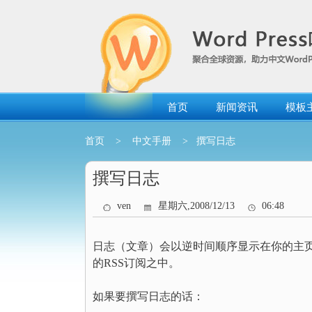
跳
转
到
内
容
首页
新闻资讯
模板
首页
>
中文手册
> 撰写日志
撰写日志
ven
星期六,2008/12/13
06:48
日志（文章）会以逆时间顺序显示在你的主
的RSS订阅之中。
如果要撰写日志的话：