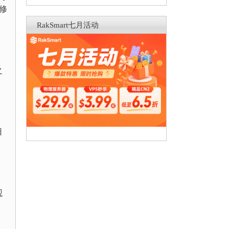
行修
RakSmart七月活动
之
日
观