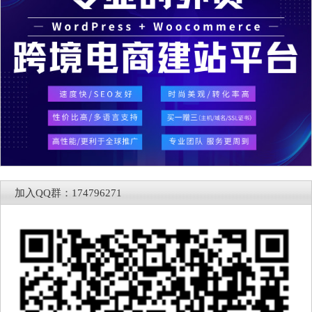
加入QQ群：174796271