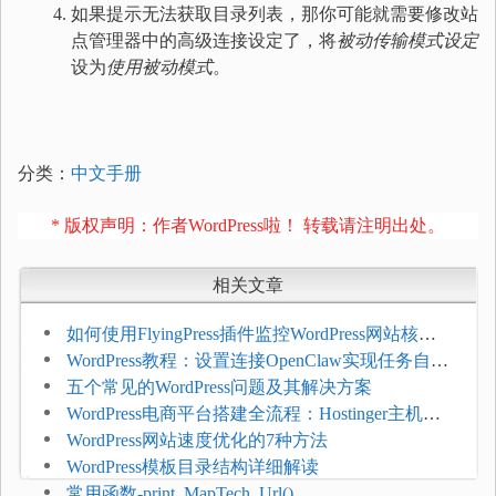
如果提示无法获取目录列表，那你可能就需要修改站
点管理器中的高级连接设定了，将
被动传输模式设定
设为
使用被动模式
。
分类：
中文手册
* 版权声明：作者WordPress啦！ 转载请注明出处。
相关文章
如何使用FlyingPress插件监控WordPress网站核心
网页指标（CWV）
WordPress教程：设置连接OpenClaw实现任务自动
化
五个常见的WordPress问题及其解决方案
WordPress电商平台搭建全流程：Hostinger主机一
键部署
WordPress网站速度优化的7种方法
WordPress模板目录结构详细解读
常用函数-print_MapTech_Url()