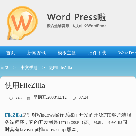
跳
转
到
内
容
首页
新闻资讯
模板主题
插件下载
WordP
首页
>
中文手册
> 使用FileZilla
使用FileZilla
ven
星期五,2008/12/12
07:24
FileZilla
是针对Windows操作系统而开发的开源FTP客户端服
务端程序，它的开发者是Tim Kosse（德）et.al。FileZilla同
时具有Javascript和非Javascript版本。