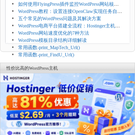
如何使用FlyingPress插件监控WordPress网站核心
网页指标（CWV）
WordPress教程：设置连接OpenClaw实现任务自动
化
五个常见的WordPress问题及其解决方案
WordPress电商平台搭建全流程：Hostinger主机一
键部署
WordPress网站速度优化的7种方法
WordPress模板目录结构详细解读
常用函数-print_MapTech_Url()
常用函数-print_FindU_Url()
性价比高的WordPress主机