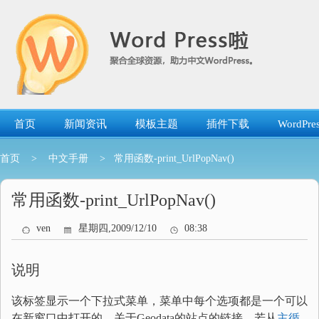
跳
转
到
内
容
首页
新闻资讯
模板主题
插件下载
WordP
首页
>
中文手册
> 常用函数-print_UrlPopNav()
常用函数-print_UrlPopNav()
ven
星期四,2009/12/10
08:38
说明
该标签显示一个下拉式菜单，菜单中每个选项都是一个可以
在新窗口中打开的、关于Geodata的站点的链接。若从
主循