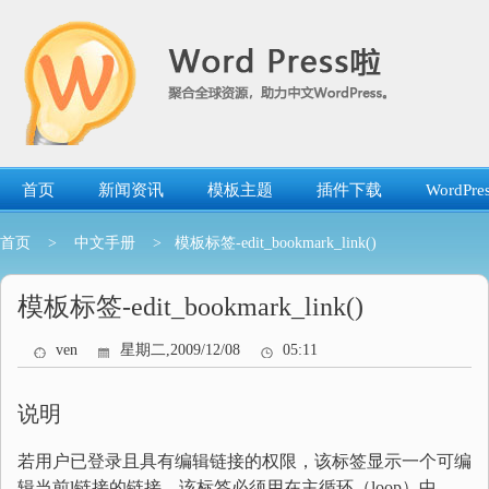
跳
转
到
内
容
首页
新闻资讯
模板主题
插件下载
WordP
首页
>
中文手册
> 模板标签-edit_bookmark_link()
模板标签-edit_bookmark_link()
ven
星期二,2009/12/08
05:11
说明
若用户已登录且具有编辑链接的权限，该标签显示一个可编
辑当前l链接的链接。该标签必须用在主循环（loop）中。