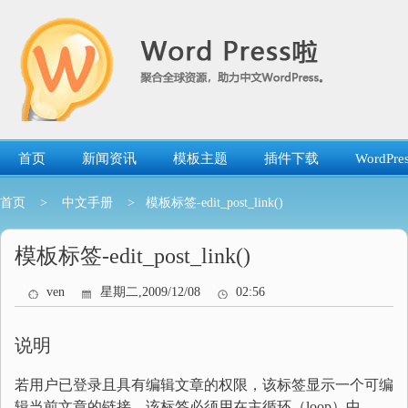
跳
转
到
内
容
首页
新闻资讯
模板主题
插件下载
WordP
首页
>
中文手册
> 模板标签-edit_post_link()
模板标签-edit_post_link()
ven
星期二,2009/12/08
02:56
说明
若用户已登录且具有编辑文章的权限，该标签显示一个可编
辑当前文章的链接。该标签必须用在主循环（loop）中。