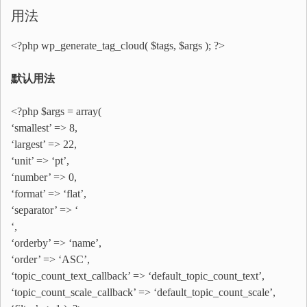
用法
<?php wp_generate_tag_cloud( $tags, $args ); ?>
默认用法
<?php $args = array(
‘smallest’ => 8,
‘largest’ => 22,
‘unit’ => ‘pt’,
‘number’ => 0,
‘format’ => ‘flat’,
‘separator’ => ‘
‘,
‘orderby’ => ‘name’,
‘order’ => ‘ASC’,
‘topic_count_text_callback’ => ‘default_topic_count_text’,
‘topic_count_scale_callback’ => ‘default_topic_count_scale’,