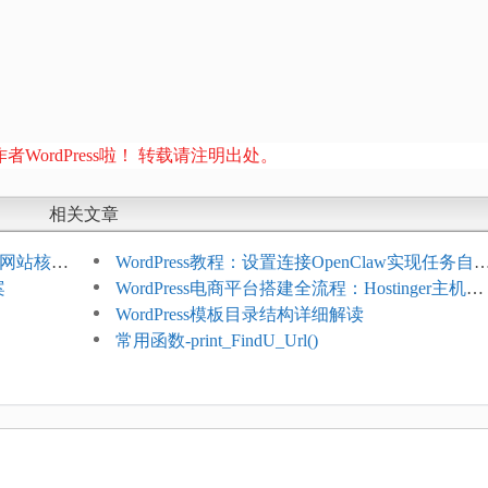
者WordPress啦！ 转载请注明出处。
相关文章
ess网站核心
WordPress教程：设置连接OpenClaw实现任务自
案
化
WordPress电商平台搭建全流程：Hostinger主机一
键部署
WordPress模板目录结构详细解读
常用函数-print_FindU_Url()