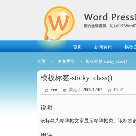
跳
转
到
内
容
首页
新闻资讯
模板
首页
>
中文手册
> 模板标签-sticky_class()
模板标签-sticky_class()
ven
星期四,2009/12/03
07:31
说明
该标签为精华帖文章显示精华帖类。该标签
用法