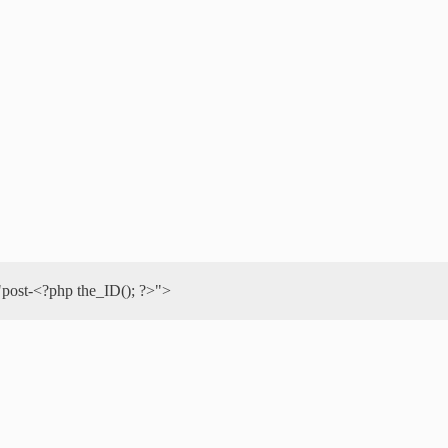
"post-<?php the_ID(); ?>">  