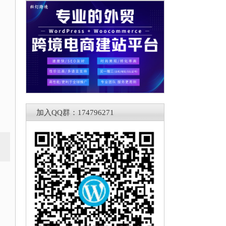
加入QQ群：174796271