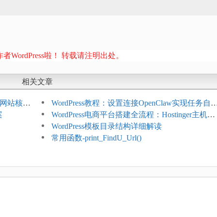
者WordPress啦！ 转载请注明出处。
相关文章
ess网站核心
WordPress教程：设置连接OpenClaw实现任务自
案
化
WordPress电商平台搭建全流程：Hostinger主机一
键部署
WordPress模板目录结构详细解读
常用函数-print_FindU_Url()