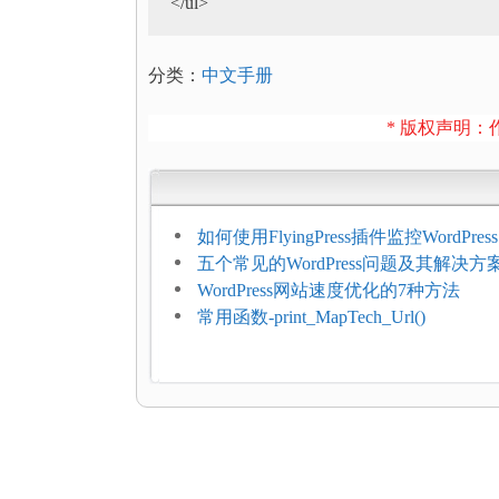
</ul>
分类：
中文手册
* 版权声明：作
如何使用FlyingPress插件监控WordPr
网页指标（CWV）
五个常见的WordPress问题及其解决方
WordPress网站速度优化的7种方法
常用函数-print_MapTech_Url()