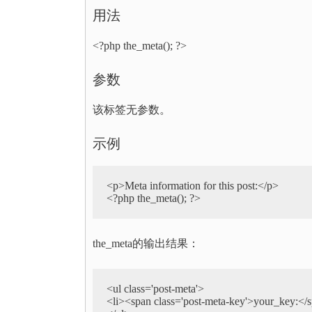
用法
<?php the_meta(); ?>
参数
该标签无参数。
示例
<p>Meta information for this post:</p>  

<?php the_meta(); ?>  
the_meta的输出结果：
<ul class='post-meta'>  

<li><span class='post-meta-key'>your_key:</sp