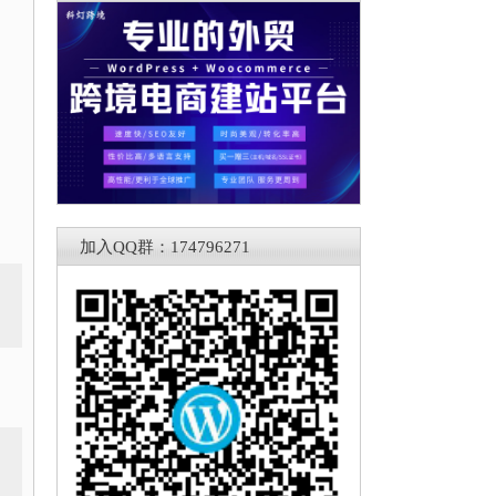
加入QQ群：174796271