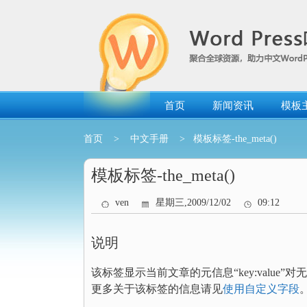
跳
转
到
内
容
首页
新闻资讯
模板
首页
>
中文手册
> 模板标签-the_meta()
模板标签-the_meta()
ven
星期三,2009/12/02
09:12
说明
该标签显示当前文章的元信息“key:value
更多关于该标签的信息请见
使用自定义字段