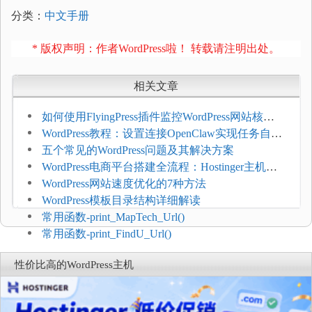
分类：
中文手册
* 版权声明：作者WordPress啦！ 转载请注明出处。
相关文章
如何使用FlyingPress插件监控WordPress网站核心
网页指标（CWV）
WordPress教程：设置连接OpenClaw实现任务自动
化
五个常见的WordPress问题及其解决方案
WordPress电商平台搭建全流程：Hostinger主机一
键部署
WordPress网站速度优化的7种方法
WordPress模板目录结构详细解读
常用函数-print_MapTech_Url()
常用函数-print_FindU_Url()
性价比高的WordPress主机