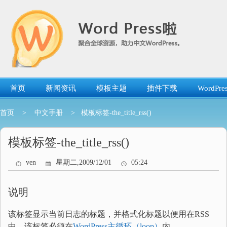
跳
转
到
内
容
首页
新闻资讯
模板主题
插件下载
WordP
首页
>
中文手册
> 模板标签-the_title_rss()
模板标签-the_title_rss()
ven
星期二,2009/12/01
05:24
说明
该标签显示当前日志的标题，并格式化标题以便用在RSS
中。该标签必须在
WordPress主循环（loop）
内。