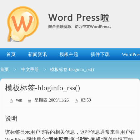
跳
转
到
内
容
首页
新闻资讯
模板主题
插件下载
WordP
首页
>
中文手册
> 模板标签-bloginfo_rss()
模板标签-bloginfo_rss()
ven
星期四,2009/11/26
03:59
说明
该标签显示用户博客的相关信息，这些信息通常来自用户在
WordPress网站后台“
我的配置
”和“
设置>常规
”菜单中填写的