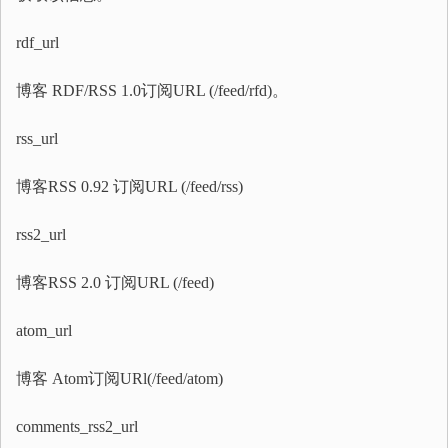
rdf_url
博客 RDF/RSS 1.0订阅URL (/feed/rfd)。
rss_url
博客RSS 0.92 订阅URL (/feed/rss)
rss2_url
博客RSS 2.0 订阅URL (/feed)
atom_url
博客 Atom订阅URl(/feed/atom)
comments_rss2_url