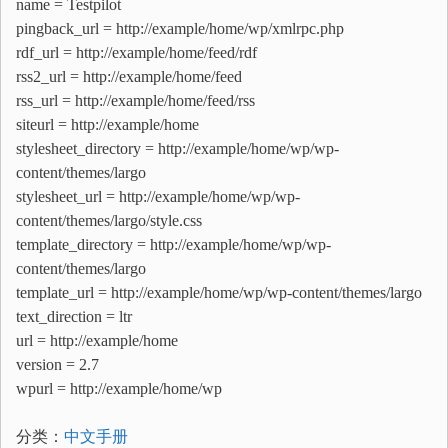
name = Testpilot
pingback_url = http://example/home/wp/xmlrpc.php
rdf_url = http://example/home/feed/rdf
rss2_url = http://example/home/feed
rss_url = http://example/home/feed/rss
siteurl = http://example/home
stylesheet_directory = http://example/home/wp/wp-
content/themes/largo
stylesheet_url = http://example/home/wp/wp-
content/themes/largo/style.css
template_directory = http://example/home/wp/wp-
content/themes/largo
template_url = http://example/home/wp/wp-content/themes/largo
text_direction = ltr
url = http://example/home
version = 2.7
wpurl = http://example/home/wp
分类：
中文手册