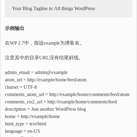
示例输出
在WP 2.7中，假设example为博客名。
注意其中的目录URL没有结尾斜线。
admin_email = admin@example
atom_url = http://example/home/feed/atom
charset = UTF-8
comments_atom_url = http://example/home/comments/feed/atom
comments_rss2_url = http://example/home/comments/feed
description = Just another WordPress blog
home = http://example/home
html_type = text/html
language = en-US