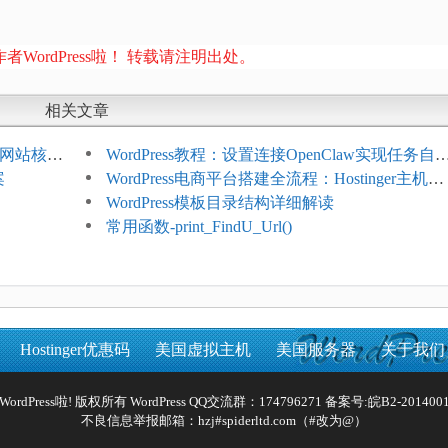
者WordPress啦！ 转载请注明出处。
相关文章
ess网站核心
WordPress教程：设置连接OpenClaw实现任务自
案
化
WordPress电商平台搭建全流程：Hostinger主机一
键部署
WordPress模板目录结构详细解读
常用函数-print_FindU_Url()
Hostinger优惠码
美国虚拟主机
美国服务器
关于我们
Reserved WordPress啦! 版权所有 WordPress QQ交流群：174796271 备案号:
皖B2-2014001
不良信息举报邮箱：hzj#spiderltd.com（#改为@）