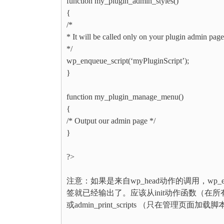
function my_plugin_admin_styles()
{
/*
* It will be called only on your plugin admin page
*/
wp_enqueue_script(‘myPluginScript’);
}
function my_plugin_manage_menu()
{
/* Output our admin page */
}
?>
注意：如果是来自wp_head动作的调用，wp_enqu
签就已经输出了。应该从init动作函数（在所有页面
或admin_print_scripts （只在管理页面加载脚本）