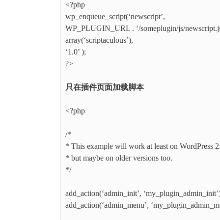
<?php
wp_enqueue_script(‘newscript’,
WP_PLUGIN_URL . ‘/someplugin/js/newscript.js
array(‘scriptaculous’),
‘1.0’ );
?>
只在插件页面加载脚本
<?php
/*
* This example will work at least on WordPress 2
* but maybe on older versions too.
*/
add_action(‘admin_init’, ‘my_plugin_admin_init’)
add_action(‘admin_menu’, ‘my_plugin_admin_m