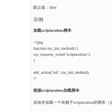
默认值：false
示例
加载scriptaculous脚本
<?php
function my_init_method() {
wp_enqueue_script(‘scriptaculous’);
}
add_action(‘init’, my_init_method);
?>
根据scriptaculous加载脚本
添加并加载一个依赖于scriptaculous的脚本（这