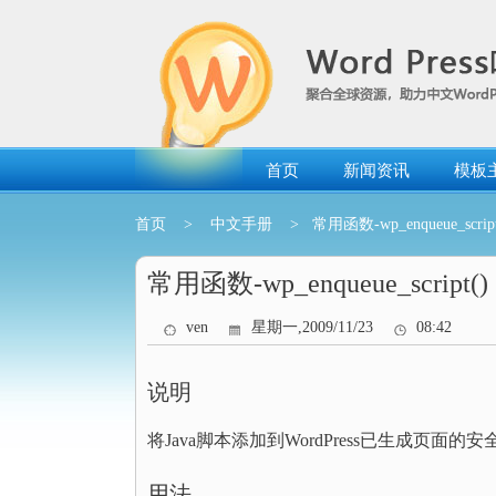
跳
转
到
内
容
首页
新闻资讯
模板
首页
>
中文手册
> 常用函数-wp_enqueue_script
常用函数-wp_enqueue_script()
ven
星期一,2009/11/23
08:42
说明
将Java脚本添加到WordPress已生成页面的
用法