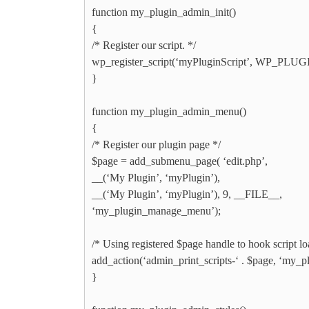
function my_plugin_admin_init()
{
/* Register our script. */
wp_register_script(‘myPluginScript’, WP_PLUGIN
}
function my_plugin_admin_menu()
{
/* Register our plugin page */
$page = add_submenu_page( ‘edit.php’,
__(‘My Plugin’, ‘myPlugin’),
__(‘My Plugin’, ‘myPlugin’), 9, __FILE__,
‘my_plugin_manage_menu’);
/* Using registered $page handle to hook script lo
add_action(‘admin_print_scripts-‘ . $page, ‘my_p
}