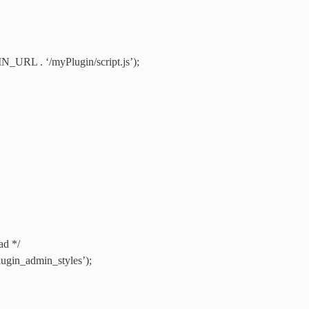
_URL . ‘/myPlugin/script.js’);
ad */
lugin_admin_styles’);