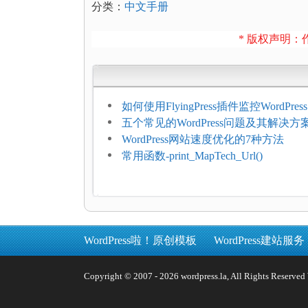
分类：
中文手册
* 版权声明：作
如何使用FlyingPress插件监控WordPr
网页指标（CWV）
五个常见的WordPress问题及其解决方
WordPress网站速度优化的7种方法
常用函数-print_MapTech_Url()
WordPress啦！原创模板
WordPress建站服务
Copyright © 2007 - 2026 wordpress.la, All Rights 