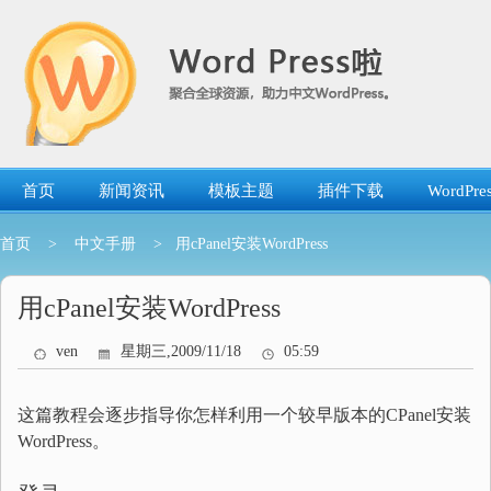
跳
转
到
内
容
首页
新闻资讯
模板主题
插件下载
WordP
首页
>
中文手册
> 用cPanel安装WordPress
用cPanel安装WordPress
ven
星期三,2009/11/18
05:59
这篇教程会逐步指导你怎样利用一个较早版本的CPanel安装
WordPress。