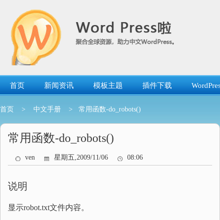
跳
转
到
内
容
首页
新闻资讯
模板主题
插件下载
WordP
首页
>
中文手册
> 常用函数-do_robots()
常用函数-do_robots()
ven
星期五,2009/11/06
08:06
说明
显示robot.txt文件内容。