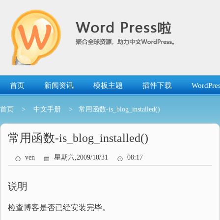
跳
转
到
内
容
首页
新闻资讯
模板主题
插件下载
WordP
首页
>
中文手册
> 常用函数-is_blog_installed()
常用函数-is_blog_installed()
ven
星期六,2009/10/31
08:17
说明
检查博客是否已经安装完毕。