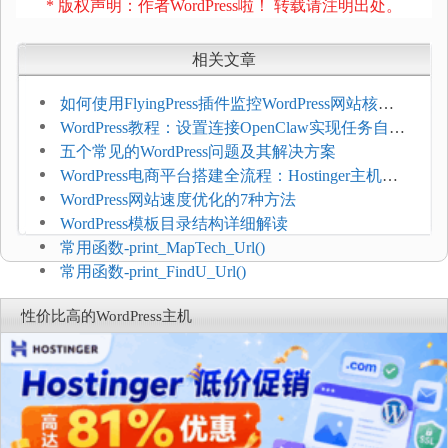
* 版权声明：作者WordPress啦！ 转载请注明出处。
相关文章
如何使用FlyingPress插件监控WordPress网站核心
网页指标（CWV）
WordPress教程：设置连接OpenClaw实现任务自动
化
五个常见的WordPress问题及其解决方案
WordPress电商平台搭建全流程：Hostinger主机一
键部署
WordPress网站速度优化的7种方法
WordPress模板目录结构详细解读
常用函数-print_MapTech_Url()
常用函数-print_FindU_Url()
性价比高的WordPress主机