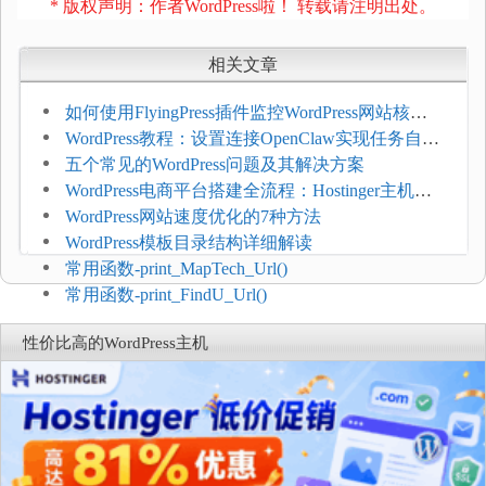
* 版权声明：作者WordPress啦！ 转载请注明出处。
相关文章
如何使用FlyingPress插件监控WordPress网站核心
网页指标（CWV）
WordPress教程：设置连接OpenClaw实现任务自动
化
五个常见的WordPress问题及其解决方案
WordPress电商平台搭建全流程：Hostinger主机一
键部署
WordPress网站速度优化的7种方法
WordPress模板目录结构详细解读
常用函数-print_MapTech_Url()
常用函数-print_FindU_Url()
性价比高的WordPress主机