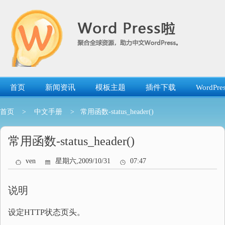
跳
转
到
内
容
首页
新闻资讯
模板主题
插件下载
WordP
首页
>
中文手册
> 常用函数-status_header()
常用函数-status_header()
ven
星期六,2009/10/31
07:47
说明
设定HTTP状态页头。