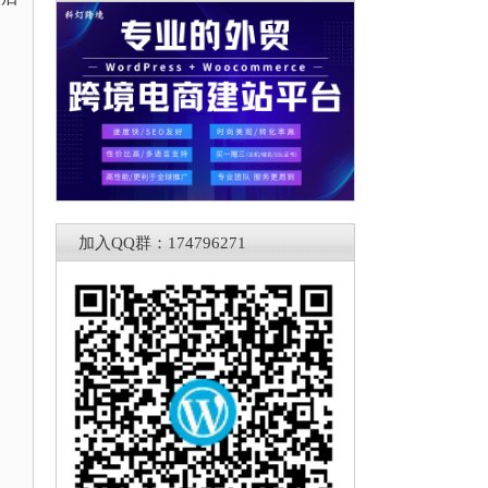
加入QQ群：174796271