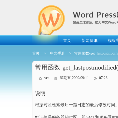
跳
转
到
内
容
首页
新闻资讯
模板
首页
>
中文手册
> 常用函数-get_lastpostmodifie
常用函数-get_lastpostmodified(
ven
星期五,2009/09/11
07:26
说明
根据时区检索最后一篇日志的最后修改时间
默认值是服务器的时区，即GMT和服务器时间的