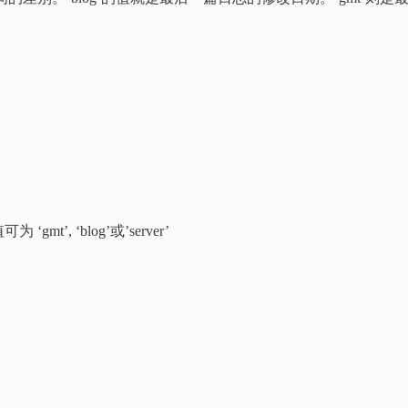
, ‘blog’或’server’