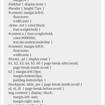
#sidebar { display:none }

#header { height:75px }

#content{ margin-left:0; 

     float:none; 

     width:auto }

.demo .red { color:black; 

     font-weight:bold }

#content a { font-weight:bold; 

     color:#000066; 

     text-decoration:underline }

#content{ margin-left:0; 

     float:none; 

     width:auto }

#footer, .ad { display:none }

h1, h2, h3, h4, h5, h6 { page-break-after:avoid; 

     page-break-inside:avoid }

h3 { margin-left:10px; 

     margin-bottom:0px; 

     padding-bottom:0px }

blockquote, table, pre { page-break-inside:avoid }

ul, ol, dl  { page-break-before:avoid }

img.centered { display: block; 

     margin-left: auto; 

     margin-right: auto; }
