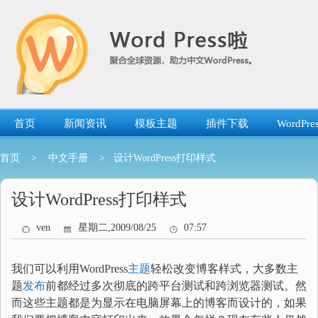
跳
转
到
内
容
首页
新闻资讯
模板主题
插件下载
WordP
首页
>
中文手册
> 设计WordPress打印样式
设计WordPress打印样式
ven
星期二,2009/08/25
07:57
我们可以利用WordPress
主题
轻松改变博客样式，大多数主
题
发布
前都经过多次彻底的跨平台测试和跨浏览器测试。然
而这些主题都是为显示在电脑屏幕上的博客而设计的，如果