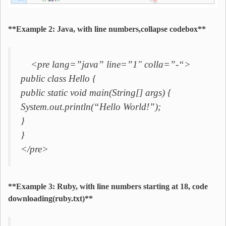
**Example 2: Java, with line numbers,collapse codebox**
<pre lang=”java” line=”1″ colla=”-“>
public class Hello {
public static void main(String[] args) {
System.out.println(“Hello World!”);
}
}
</pre>
**Example 3: Ruby, with line numbers starting at 18, code
downloading(ruby.txt)**