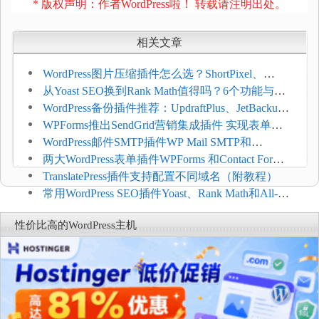
* 版权声明：作者WordPress啦！ 转载请注明出处。
相关文章
WordPress图片压缩插件怎么选？ShortPixel、
Imagify、Smush和EWWW全面对比
从Yoast SEO换到Rank Math值得吗？6个功能与切
换前检查清单
WordPress备份插件推荐：UpdraftPlus、JetBackup
和主机自动备份等方案
WPForms推出SendGrid营销集成插件 实现表单联
系人自动同步
WordPress邮件SMTP插件WP Mail SMTP和
FluentSMT对比评测
两大WordPress表单插件WPForms 和Contact Form 7
哪个好
TranslatePress插件支持配置不同域名（附教程）
常用WordPress SEO插件Yoast、Rank Math和All-in-
One SEO对比分析
性价比高的WordPress主机