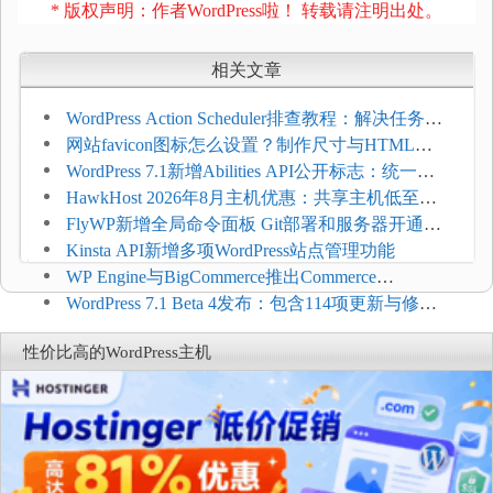
* 版权声明：作者WordPress啦！ 转载请注明出处。
相关文章
WordPress Action Scheduler排查教程：解决任务积
压和订单延迟
网站favicon图标怎么设置？制作尺寸与HTML添
加方法
WordPress 7.1新增Abilities API公开标志：统一支
持REST API、MCP与AI代理
HawkHost 2026年8月主机优惠：共享主机低至
$2.61/月，高性能主机同步折扣
FlyWP新增全局命令面板 Git部署和服务器开通更
方便
Kinsta API新增多项WordPress站点管理功能
WP Engine与BigCommerce推出Commerce
Connect：WordPress商店可保留前台体验并扩展电
WordPress 7.1 Beta 4发布：包含114项更新与修
商能力
复，仅建议在测试环境体验
性价比高的WordPress主机