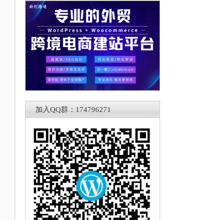
加入QQ群：174796271