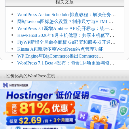
相关文章
WordPress Action Scheduler排查教程：解决任务积
压和订单延迟
网站favicon图标怎么设置？制作尺寸与HTML添
加方法
WordPress 7.1新增Abilities API公开标志：统一支
持REST API、MCP与AI代理
HawkHost 2026年8月主机优惠：共享主机低至
$2.61/月，高性能主机同步折扣
FlyWP新增全局命令面板 Git部署和服务器开通更
方便
Kinsta API新增多项WordPress站点管理功能
WP Engine与BigCommerce推出Commerce
Connect：WordPress商店可保留前台体验并扩展电
WordPress 7.1 Beta 4发布：包含114项更新与修
商能力
复，仅建议在测试环境体验
性价比高的WordPress主机