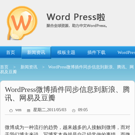
跳
转
到
内
容
首页
新闻资讯
模板主题
插件下载
WordP
首页
>
新闻资讯
> WordPress微博插件同步信息到新浪、腾讯、网
易及豆瓣
WordPress微博插件同步信息到新浪、腾
讯、网易及豆瓣
ven
星期二,2011/05/03
09:05
微博成为一种流行的趋势，越来越多的人接触到微博，而对
于我们博主来说，写博客本身就是自己经常做的事情，而微