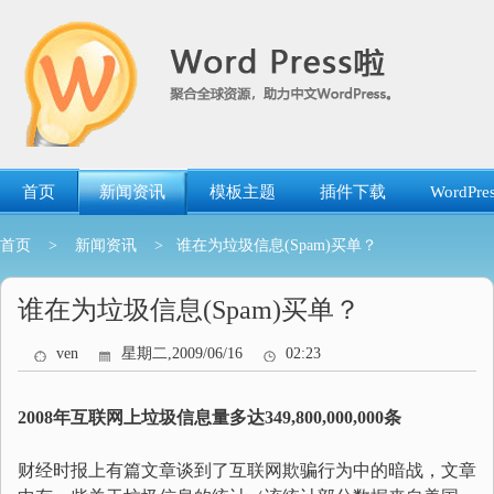
跳
转
到
内
容
首页
新闻资讯
模板主题
插件下载
WordP
首页
>
新闻资讯
> 谁在为垃圾信息(Spam)买单？
谁在为垃圾信息(Spam)买单？
ven
星期二,2009/06/16
02:23
2008年互联网上垃圾信息量多达349,800,000,000条
财经时报上有篇文章谈到了互联网欺骗行为中的暗战，文章