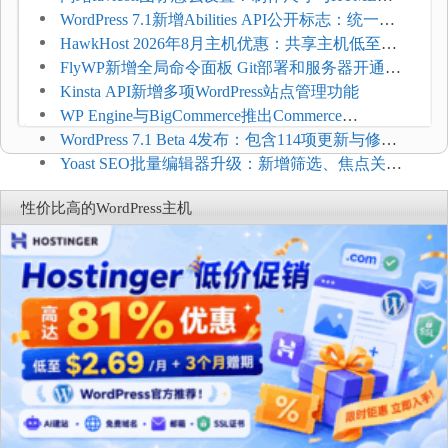
加方法
WordPress 7.1新增Abilities API公开标志：统一支
持REST API、MCP与AI代理
HawkHost 2026年8月主机优惠：共享主机低至
$2.61/月，高性能主机同步折扣
FlyWP新增全局命令面板 Git部署和服务器开通更
方便
Kinsta API新增多项WordPress站点管理功能
WP Engine与BigCommerce推出Commerce
Connect：WordPress商店可保留前台体验并扩展电
WordPress 7.1 Beta 4发布：包含114项更新与修
商能力
复，仅建议在测试环境体验
Yoast SEO批量编辑器升级：新增筛选、焦点关键
词与AI元数据草稿
性价比高的WordPress主机