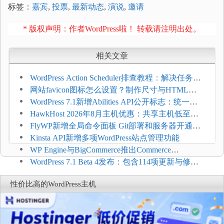
标签：
嘉宾
,
投票
,
最新动态
,
演说
,
邀请
* 版权声明：作者WordPress啦！ 转载请注明出处。
相关文章
WordPress Action Scheduler排查教程：解决任务积
压和订单延迟
网站favicon图标怎么设置？制作尺寸与HTML添
加方法
WordPress 7.1新增Abilities API公开标志：统一支
持REST API、MCP与AI代理
HawkHost 2026年8月主机优惠：共享主机低至
$2.61/月，高性能主机同步折扣
FlyWP新增全局命令面板 Git部署和服务器开通更
方便
Kinsta API新增多项WordPress站点管理功能
WP Engine与BigCommerce推出Commerce
Connect：WordPress商店可保留前台体验并扩展电
WordPress 7.1 Beta 4发布：包含114项更新与修
商能力
复，仅建议在测试环境体验
性价比高的WordPress主机