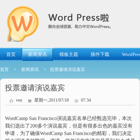
跳
转
到
内
容
首页
新闻资讯
模板主题
插件下载
WordP
首页
>
新闻资讯
> 投票邀请演说嘉宾
投票邀请演说嘉宾
ven
星期一,2011/07/18
07:34
WordCamp San Francisco演说嘉宾名单已经甄选完毕，本次
我们选出了200多个演说嘉宾，但是有很多出色的嘉宾没有
申请，为了确保WordCamp San Francisco的精彩，我们决定