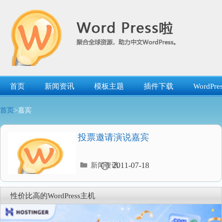
跳
转
到
内
容
首页
新闻资讯
模板主题
插件下载
WordP
首页
>嘉宾
投票邀请演说嘉宾
分
2011-07-18
新闻资讯
类
目
录
性价比高的WordPress主机