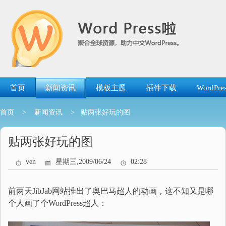
跳
转
到
内
容
首页
新闻资讯
模板主题
插件下载
WordP
首页
>
新闻资讯
> 贴两张好玩的图
贴两张好玩的图
ven
星期三,2009/06/24
02:28
前两天JibJab网站推出了奥巴马超人的动画，这不知又是哪
个人画了个WordPress超人：