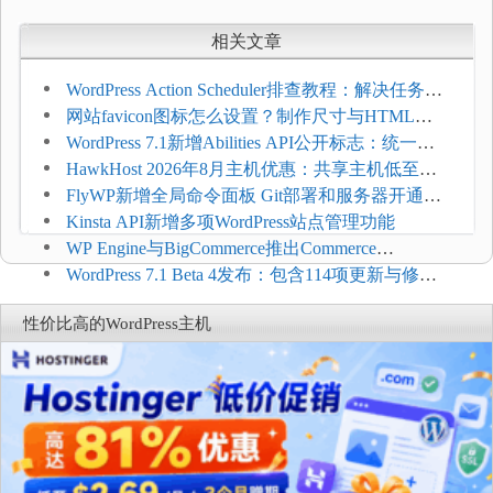
相关文章
WordPress Action Scheduler排查教程：解决任务积
压和订单延迟
网站favicon图标怎么设置？制作尺寸与HTML添
加方法
WordPress 7.1新增Abilities API公开标志：统一支
持REST API、MCP与AI代理
HawkHost 2026年8月主机优惠：共享主机低至
$2.61/月，高性能主机同步折扣
FlyWP新增全局命令面板 Git部署和服务器开通更
方便
Kinsta API新增多项WordPress站点管理功能
WP Engine与BigCommerce推出Commerce
Connect：WordPress商店可保留前台体验并扩展电
WordPress 7.1 Beta 4发布：包含114项更新与修
商能力
复，仅建议在测试环境体验
性价比高的WordPress主机